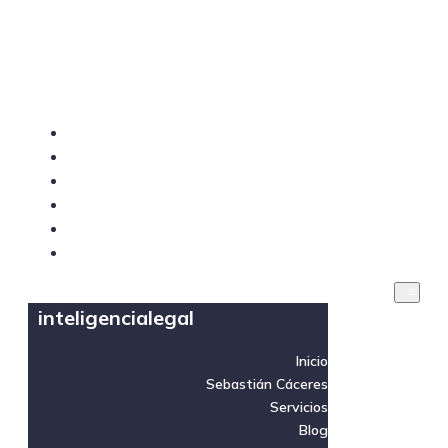
inteligencialegal
Inicio
Sebastián Cáceres
Servicios
Blog
Videos
Contacto
inteligencialegal
Inicio
Sebastián Cáceres
Servicios
Blog