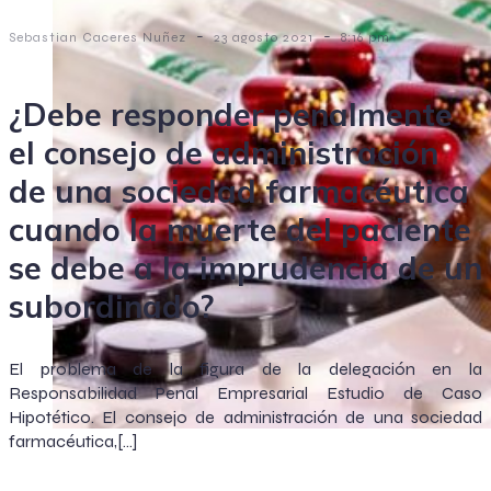
-
-
Sebastian Caceres Nuñez
23 agosto 2021
8:16 pm
¿Debe responder penalmente
el consejo de administración
de una sociedad farmacéutica
cuando la muerte del paciente
se debe a la imprudencia de un
subordinado?
El problema de la figura de la delegación en la
Responsabilidad Penal Empresarial Estudio de Caso
Hipotético. El consejo de administración de una sociedad
farmacéutica,[…]