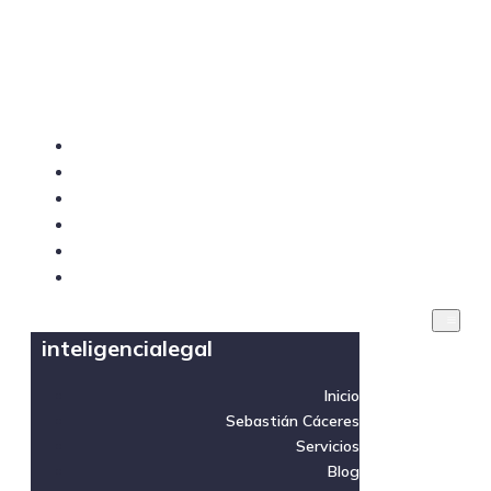
inteligencialegal
Inicio
Sebastián Cáceres
Servicios
Blog
Videos
Contacto
inteligencialegal
Inicio
Sebastián Cáceres
Servicios
Blog