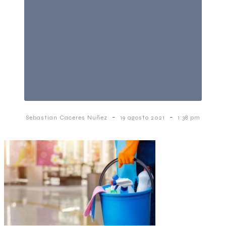
-
-
Sebastian Caceres Nuñez
19 agosto 2021
1:38 pm