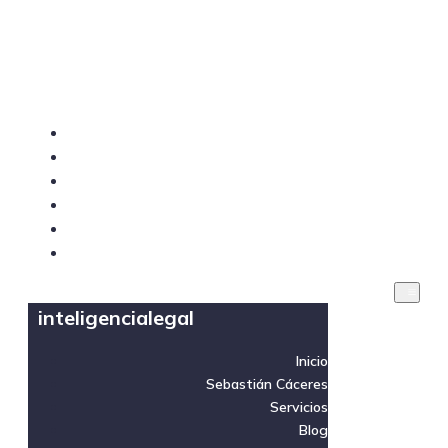
inteligencialegal
Inicio
Sebastián Cáceres
Servicios
Blog
Videos
Contacto
inteligencialegal
Inicio
Sebastián Cáceres
Servicios
Blog