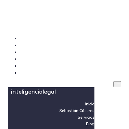
inteligencialegal
Inicio
Sebastián Cáceres
Servicios
Blog
Videos
Contacto
inteligencialegal
Inicio
Sebastián Cáceres
Servicios
Blog