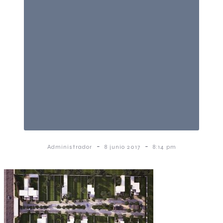
-
-
Administrador
8 junio 2017
8:14 pm