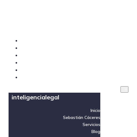
inteligencialegal
Inicio
Sebastián Cáceres
Servicios
Blog
Videos
Contacto
inteligencialegal
Inicio
Sebastián Cáceres
Servicios
Blog