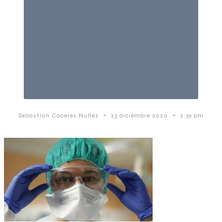
-
-
Sebastian Caceres Nuñez
23 diciembre 2020
2:39 pm