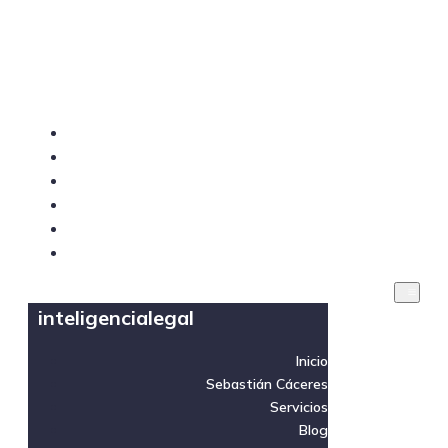
inteligencialegal
Inicio
Sebastián Cáceres
Servicios
Blog
Videos
Contacto
inteligencialegal
Inicio
Sebastián Cáceres
Servicios
Blog