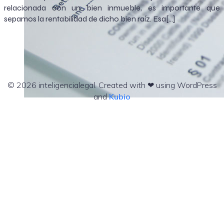
relacionada con un bien inmueble, es importante que
sepamos la rentabilidad de dicho bien raíz. Esa[…]
© 2026 inteligencialegal. Created with ❤ using WordPress
and
Kubio