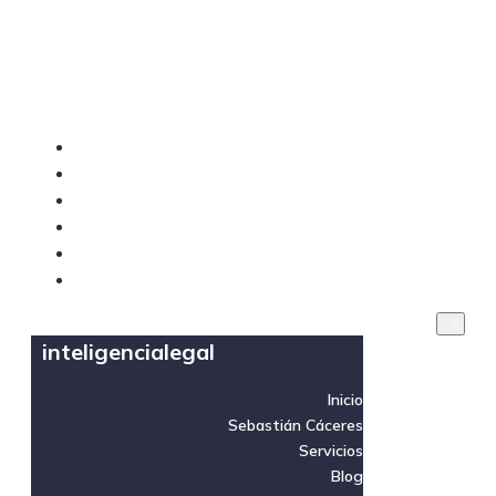
inteligencialegal
Inicio
Sebastián Cáceres
Servicios
Blog
Videos
Contacto
inteligencialegal
Inicio
Sebastián Cáceres
Servicios
Blog