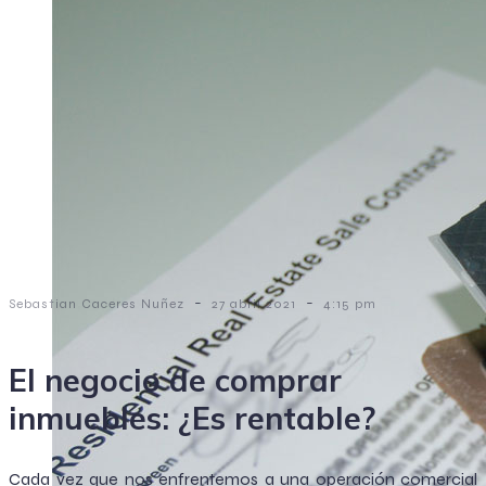
-
-
Sebastian Caceres Nuñez
27 abril 2021
4:15 pm
El negocio de comprar
inmuebles: ¿Es rentable?
Cada vez que nos enfrentemos a una operación comercial