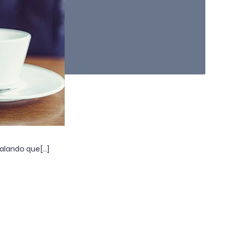
ñalando que[…]