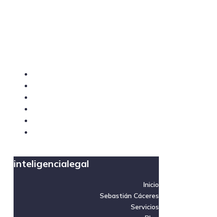
inteligencialegal
inteligencialegal
Inicio
Sebastián Cáceres
Servicios