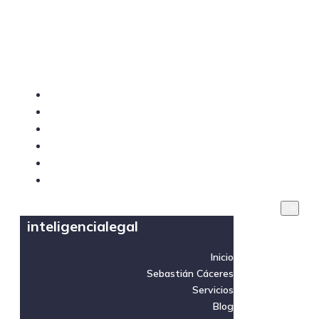
inteligencialegal
Inicio
Sebastián Cáceres
Servicios
Blog
Videos
Contacto
inteligencialegal
Inicio
Sebastián Cáceres
Servicios
Blog