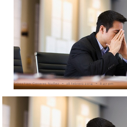
-
-
Sebastian Caceres Nuñez
28 febrero 2014
8:47 pm