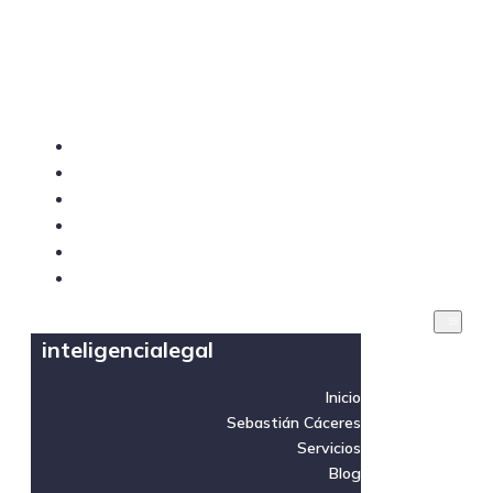
inteligencialegal
Inicio
Sebastián Cáceres
Servicios
Blog
Videos
Contacto
inteligencialegal
Inicio
Sebastián Cáceres
Servicios
Blog