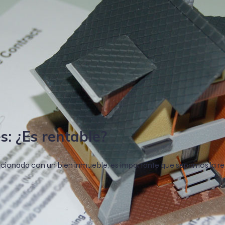
s: ¿Es rentable?
onada con un bien inmueble, es importante que sepamos la renta