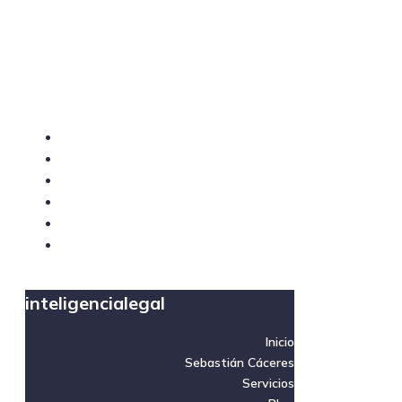
inteligencialegal
inteligencialegal
Inicio
Sebastián Cáceres
Servicios