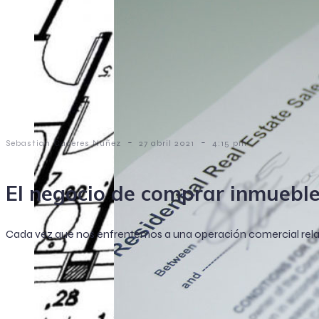
-
-
Sebastian Caceres Nuñez
27 abril 2021
4:15 pm
El negocio de comprar inmueble
Cada vez que nos enfrentemos a una operación comercial relaci