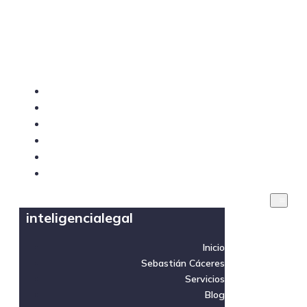
inteligencialegal
Inicio
Sebastián Cáceres
Servicios
Blog
Videos
Contacto
inteligencialegal
Inicio
Sebastián Cáceres
Servicios
Blog