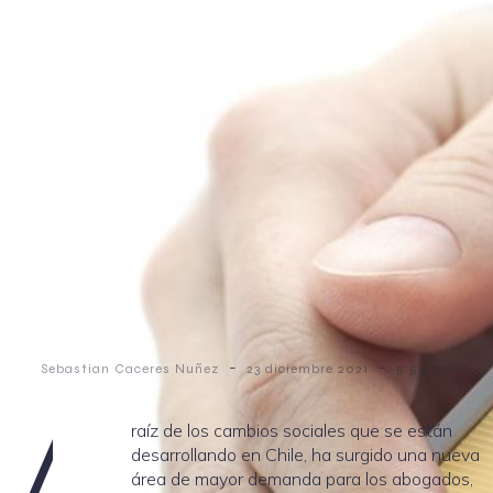
-
-
Sebastian Caceres Nuñez
23 diciembre 2021
5:54 pm
A
raíz de los cambios sociales que se están
desarrollando en Chile, ha surgido una nueva
área de mayor demanda para los abogados,